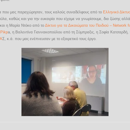
βήμα που μας παραχώρησαν, τους καλούς συναδέλφους από το
Ελληνικό Δίκτυ
α, καθώς και για την ευκαιρία που είχαμε να γνωρίσουμε, δια ζώσης αλλά 
και η Μαρία Ντόκο από το
Δίκτυο για τα Δικαιώματα του Παιδιού – Network fo
 Pikp
a, η Βαλεντίνα Γιαννακοπούλου από τη Σύμπραξις, η Σοφία Κατσαρδή,
ΙΑ
Σ, κ.ά. που μας ενέπνευσαν με το εξαιρετικό τους έργο.