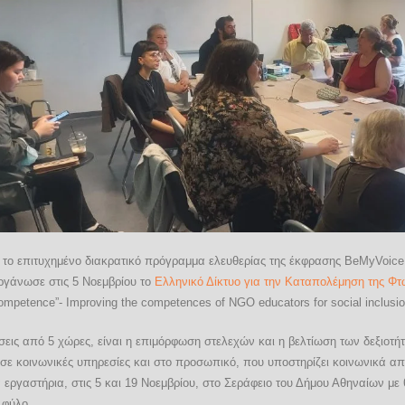
πό το επιτυχημένο διακρατικό πρόγραμμα ελευθερίας της έκφρασης BeMyVoice 
ργάνωσε στις 5 Νοεμβρίου το
Ελληνικό Δίκτυο για την Καταπολέμηση της Φτώ
tence”- Improving the competences of NGO educators for social inclusion
σεις από 5 χώρες, είναι η επιμόρφωση στελεχών και η βελτίωση των δεξιο
 σε κοινωνικές υπηρεσίες και στο προσωπικό, που υποστηρίζει κοινωνικά απ
 εργαστήρια, στις 5 και 19 Νοεμβρίου, στο Σεράφειο του Δήμου Αθηναίων με
 φύλο.