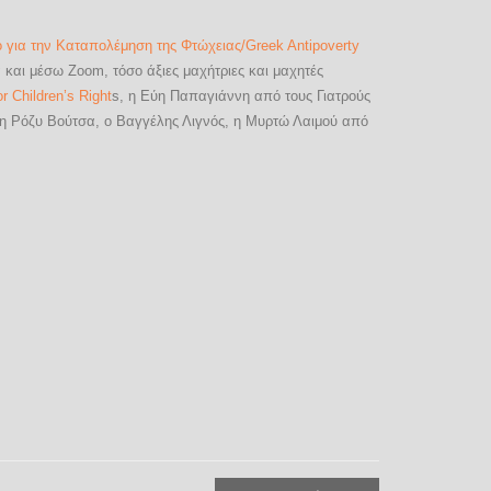
ο για την Καταπολέμηση της Φτώχειας/Greek Antipoverty
και μέσω Zoom, τόσο άξιες μαχήτριες και μαχητές
r Children’s Right
s, η Εύη Παπαγιάννη από τους Γιατρούς
 η Ρόζυ Βούτσα, ο Βαγγέλης Λιγνός, η Μυρτώ Λαιμού από