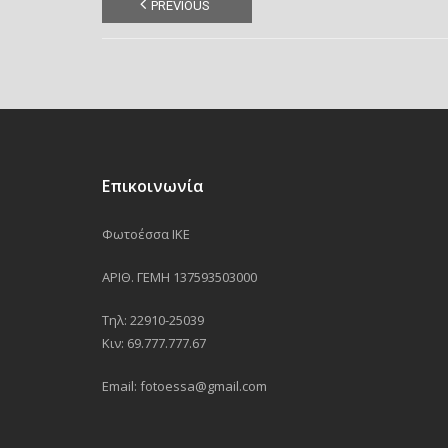
PREVIOUS
Επικοινωνία
Φωτοέσσα ΙΚΕ
ΑΡΙΘ. ΓΕΜΗ 137593503000
Τηλ: 22910-25039
Κιν: 69.777.777.67
Email: fotoessa@gmail.com