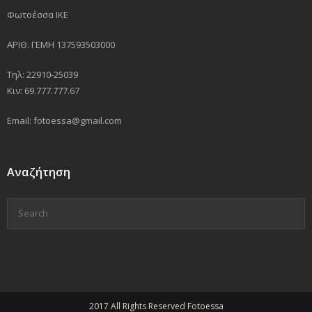
Φωτοέσσα ΙΚΕ
GR
ΑΡΙΘ. ΓΕΜΗ 137593503000
EN
Τηλ: 22910-25039
Κιν: 69.777.777.67
Email: fotoessa@gmail.com
Αναζήτηση
2017 All Rights Reserved Fotoessa