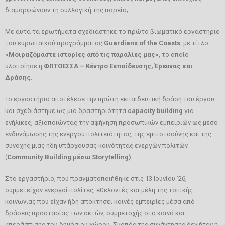
διαμορφώνουν τη συλλογική της πορεία;
GR
Με αυτά τα ερωτήματα σχεδιάστηκε το πρώτο βιωματικό εργαστήριο
EN
του ευρωπαϊκού προγράμματος
Guardians of the Coasts
, με τίτλο
«Μοιραζόμαστε ιστορίες από τις παραλίες μας»
, το οποίο
υλοποίησε η
ΦΩΤΟΕΣΣΑ – Κέντρο Εκπαίδευσης, Έρευνας και
Δράσης
.
Το εργαστήριο αποτέλεσε την πρώτη εκπαιδευτική δράση του έργου
και σχεδιάστηκε ως μια δραστηριότητα
capacity building
για
ενήλικες, αξιοποιώντας την αφήγηση προσωπικών εμπειριών ως μέσο
ενδυνάμωσης της ενεργού πολιτειότητας, της εμπιστοσύνης και της
συνοχής μιας ήδη υπάρχουσας κοινότητας ενεργών πολιτών
(
Community
Building
μέσω
Storytelling
)
.
Στο εργαστήριο, που πραγματοποιήθηκε στις 13 Ιουνίου ’26,
συμμετείχαν ενεργοί πολίτες, εθελοντές και μέλη της τοπικής
κοινωνίας που είχαν ήδη αποκτήσει κοινές εμπειρίες μέσα από
δράσεις προστασίας των ακτών, συμμετοχής στα κοινά και
υπεράσπισης του δημόσιου χώρου. Σκοπός της συνάντησης δεν ήταν η