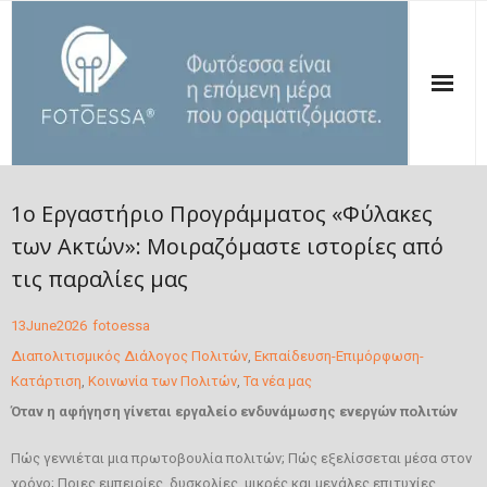
ΑΡΧΙΚΗ
1ο Εργαστήριο Προγράμματος «Φύλακες
ΠΟΙΟΙ ΕΙΜΑΣΤΕ
των Ακτών»: Μοιραζόμαστε ιστορίες από
τις παραλίες μας
ΟΙ ΔΡΑΣΕΙΣ ΜΑΣ
13
June
2026
fotoessa
ΔΗΜΟΣΙΕΥΣΕΙΣ
Διαπολιτισμικός Διάλογος Πολιτών
,
Εκπαίδευση-Επιμόρφωση-
ΤΑ ΝΕΑ ΜΑΣ
Κατάρτιση
,
Κοινωνία των Πολιτών
,
Τα νέα μας
Όταν η αφήγηση γίνεται εργαλείο ενδυνάμωσης ενεργών πολιτών
ΣΤΗΡΙΞΕ ΤΗΝ ΦΩΤΟΕΣΣΑ
Πώς γεννιέται μια πρωτοβουλία πολιτών; Πώς εξελίσσεται μέσα στον
ΕΠΙΚΟΙΝΩΝΙΑ
χρόνο; Ποιες εμπειρίες, δυσκολίες, μικρές και μεγάλες επιτυχίες