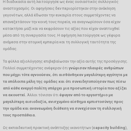
Η διαδικασία αυτή λειτούργησε ως ένας ουσιαστικός συλλογικός
αναστοχασμός. Οι αφηγήσεις δεν περιορίστηκαν στην ανάκληση
γεγονότων, αλλά έδωσαν την ευκαιρία στους συμμετέχοντες να
επανεξετάσουν την κοινή τους πορεία, να αναγνωρίσουν όσα είχαν
κατακτήσει μαζί και να εκφράσουν τις αξίες που είχαν αναπτυχθεί
μέσα από τη συνεργασία τους. Η αφήγηση λειτούργησε ως γέφυρα
ανάμεσα στην ατομική εμπειρία και τη συλλογική ταυτότητα της
ομάδας.
Τα φύλλα αξιολόγησης επιβεβαίωσαν την αξία αυτής της προσέγγισης.
Πολλοί συμμετέχοντες ανέφεραν ότι
γνώρισαν πλευρές ανθρώπων
που μέχρι τότε αγνοούσαν, ότι αισθάνθηκαν μεγαλύτερη εγγύτητα με
τα υπόλοιπα μέλη της ομάδας και ότι συνειδητοποίησαν πως πίσω
από κάθε ενεργό πολίτη υπάρχει μια προσωπική ιστορία που αξίζει
να ακουστεί.
Άλλοι τόνισαν ότι
έφυγαν από το εργαστήριο με
μεγαλύτερη αισιοδοξία, ενισχυμένο αίσθημα εμπιστοσύνης προς
την ομάδα και ανανεωμένη διάθεση να συνεχίσουν τη συλλογική
τους προσπάθεια.
Ως εκπαιδευτική πρακτική ανάπτυξης ικανοτήτων (
capacity building
),