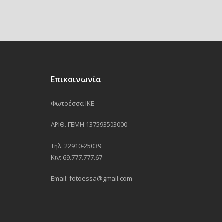
Επικοινωνία
Φωτοέσσα ΙΚΕ
ΑΡΙΘ. ΓΕΜΗ 137593503000
Τηλ: 22910-25039
Κιν: 69.777.777.67
Email: fotoessa@gmail.com