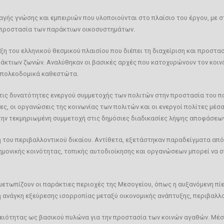
γής γνώσης και εμπειριών που υλοποιούνται στο πλαίσιο του έργου, με σ
 προστασία των παράκτιων οικοσυστημάτων.
η του ελληνικού θεσμικού πλαισίου που διέπει τη διαχείριση και προστασ
ράκτιων ζωνών. Αναλύθηκαν οι βασικές αρχές που κατοχυρώνουν τον κοιν
ι πολεοδομικά καθεστώτα.
τις δυνατότητες ενεργού συμμετοχής των πολιτών στην προστασία του πα
ς, οι οργανώσεις της κοινωνίας των πολιτών και οι ενεργοί πολίτες μέσα
 την τεκμηριωμένη συμμετοχή στις δημόσιες διαδικασίες λήψης αποφάσεω
 του περιβαλλοντικού δικαίου. Αντίθετα, εξετάστηκαν παραδείγματα από 
τημονικής κοινότητας, τοπικής αυτοδιοίκησης και οργανώσεων μπορεί να 
ετωπίζουν οι παράκτιες περιοχές της Μεσογείου, όπως η αυξανόμενη πίε
 η ανάγκη εξεύρεσης ισορροπίας μεταξύ οικονομικής ανάπτυξης, περιβαλλ
τειότητας ως βασικού πυλώνα για την προστασία των κοινών αγαθών. Μέσα