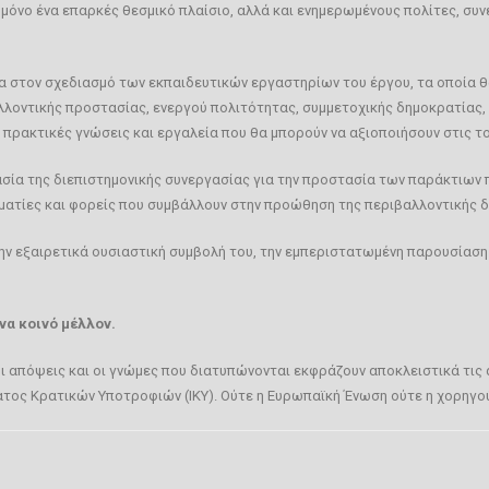
όνο ένα επαρκές θεσμικό πλαίσιο, αλλά και ενημερωμένους πολίτες, συν
 στον σχεδιασμό των εκπαιδευτικών εργαστηρίων του έργου, τα οποία θα
λοντικής προστασίας, ενεργού πολιτότητας, συμμετοχικής δημοκρατίας, 
ρακτικές γνώσεις και εργαλεία που θα μπορούν να αξιοποιήσουν στις το
σία της διεπιστημονικής συνεργασίας για την προστασία των παράκτιων 
ματίες και φορείς που συμβάλλουν στην προώθηση της περιβαλλοντικής δ
 εξαιρετικά ουσιαστική συμβολή του, την εμπεριστατωμένη παρουσίαση κα
Ένα κοινό μέλλον.
ι απόψεις και οι γνώμες που διατυπώνονται εκφράζουν αποκλειστικά τις
ατος Κρατικών Υποτροφιών (ΙΚΥ). Ούτε η Ευρωπαϊκή Ένωση ούτε η χορηγο