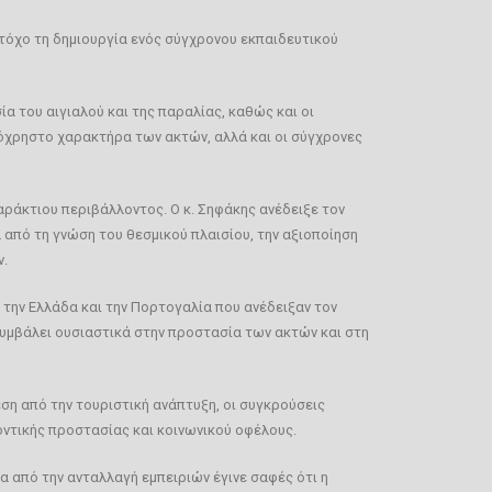
τόχο τη δημιουργία ενός σύγχρονου εκπαιδευτικού
ία του αιγιαλού και της παραλίας, καθώς και οι
όχρηστο χαρακτήρα των ακτών, αλλά και οι σύγχρονες
ράκτιου περιβάλλοντος. Ο κ. Σηφάκης ανέδειξε τον
 από τη γνώση του θεσμικού πλαισίου, την αξιοποίηση
ν.
την Ελλάδα και την Πορτογαλία που ανέδειξαν τον
συμβάλει ουσιαστικά στην προστασία των ακτών και στη
ση από την τουριστική ανάπτυξη, οι συγκρούσεις
οντικής προστασίας και κοινωνικού οφέλους.
 από την ανταλλαγή εμπειριών έγινε σαφές ότι η