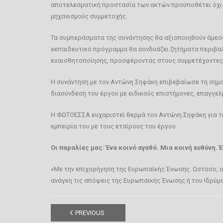
αποτελεσματική προστασία των ακτών προϋποθέτει όχι μ
μηχανισμούς συμμετοχής.
Τα συμπεράσματα της συνάντησης θα αξιοποιηθούν άμεσα
εκπαιδευτικό πρόγραμμα θα συνδυάζει ζητήματα περιβαλ
ευαισθητοποίησης, προσφέροντας στους συμμετέχοντες π
Η συνάντηση με τον Αντώνη Σηφάκη επιβεβαίωσε τη σημα
διασύνδεση του έργου με ειδικούς επιστήμονες, επαγγελ
Η ΦΩΤΟΕΣΣΑ ευχαριστεί θερμά τον Αντώνη Σηφάκη για την
εμπειρία του με τους εταίρους του έργου.
Οι παραλίες μας: Ένα κοινό αγαθό. Μια κοινή ευθύνη. 
«Με την επιχορήγηση της Ευρωπαϊκής Ένωσης. Ωστόσο, ο
ανάγκη τις απόψεις της Ευρωπαϊκής Ένωσης ή του Ιδρύμ
PREVIOUS