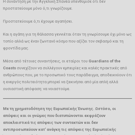
Η συνάντηση με την Αγγελική Σπανέα υπενθύμισε ότι δεν
προστατεύουμε μόνο ό,τι γνωρίζουμε.
Προστατεύουμε ό,τι έχουμε αγαπήσει.
Και η αγάπη για τη θάλασσα γεννιέται όταν τη γνωρίσουμε όχι μόνο ως
τοπίο αλλά ως έναν ζωντανό κόσμο που αξίζει τον σεβασμό και τη
φροντίδα μας.
Μέσα από τέτοιες συναντήσεις, οι εταίροι του
Guardians
of
the
Coasts
συνεχίζουν να συλλέγουν εμπειρίες και καλές πρακτικές από
ανθρώπους που, με το προσωπικό τους παράδειγμα, αποδεικνύουν ότι
η ενεργός πολιτειότητα μπορεί να ξεκινήσει από μία απλή αλλά
ουσιαστική απόφαση: να νοιαστούμε.
Με τη χρηματοδότηση της Ευρωπαϊκής Ένωσης. Ωστόσο, οι
απόψεις και οι γνώμες που διατυπώνονται εκφράζουν
αποκλειστικά τις απόψεις των συντακτών και δεν
αντιπροσωπεύουν κατ’ ανάγκη τις απόψεις της Ευρωπαϊκής