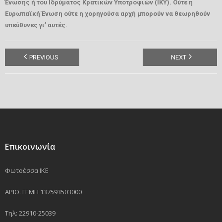
Ένωσης ή του Ιδρύματος Κρατικών Υποτροφιών (ΙΚΥ). Ούτε η
Ευρωπαϊκή Ένωση ούτε η χορηγούσα αρχή μπορούν να θεωρηθούν
υπεύθυνες γι’ αυτές.
PREVIOUS
NEXT
Επικοινωνία
Φωτοέσσα ΙΚΕ
ΑΡΙΘ. ΓΕΜΗ 137593503000
Τηλ: 22910-25039