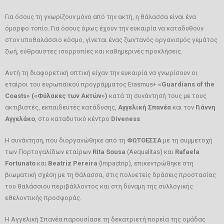
GR
Για όσους τη γνωρίζουν μόνο από την ακτή, η θάλασσα είναι ένα
όμορφο τοπίο. Για όσους όμως έχουν την ευκαιρία να καταδυθούν
EN
στον υποθαλάσσιο κόσμο, γίνεται ένας ζωντανός οργανισμός γεμάτος
ζωή, εύθραυστες ισορροπίες και καθημερινές προκλήσεις.
Αυτή τη διαφορετική οπτική είχαν την ευκαιρία να γνωρίσουν οι
εταίροι του ευρωπαϊκού προγράμματος Erasmus+
«
Guardians
of
the
Coasts
» («Φύλακες των Ακτών»)
κατά τη συνάντησή τους με τους
ακτιβιστές, εκπαιδευτές κατάδυσης,
Αγγελική Σπανέα
και τον
Γιάννη
Αγγελάκο
, στο καταδυτικό κέντρο
Diveness
.
Η συνάντηση, που διοργανώθηκε από τη
ΦΩΤΟΕΣΣΑ
με τη συμμετοχή
των Πορτογαλίδων εταίρων
Rita
Sousa
(Aequalitas) και
Rafaela
Fortunato
και
Beatriz
Pereira
(Impactrip), επικεντρώθηκε στη
βιωματική σχέση με τη θάλασσα, στις πολυετείς δράσεις προστασίας
του θαλάσσιου περιβάλλοντος και στη δύναμη της συλλογικής
εθελοντικής προσφοράς.
Η Αγγελική Σπανέα παρουσίασε τη δεκατριετή πορεία της ομάδας