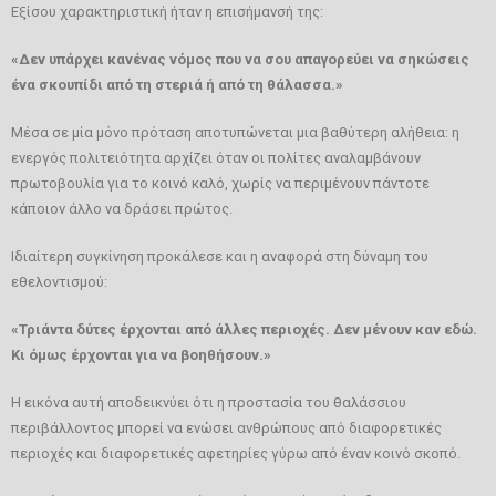
Εξίσου χαρακτηριστική ήταν η επισήμανσή της:
«Δεν υπάρχει κανένας νόμος που να σου απαγορεύει να σηκώσεις
ένα σκουπίδι από τη στεριά ή από τη θάλασσα.»
Μέσα σε μία μόνο πρόταση αποτυπώνεται μια βαθύτερη αλήθεια: η
ενεργός πολιτειότητα αρχίζει όταν οι πολίτες αναλαμβάνουν
πρωτοβουλία για το κοινό καλό, χωρίς να περιμένουν πάντοτε
κάποιον άλλο να δράσει πρώτος.
Ιδιαίτερη συγκίνηση προκάλεσε και η αναφορά στη δύναμη του
εθελοντισμού:
«Τριάντα δύτες έρχονται από άλλες περιοχές. Δεν μένουν καν εδώ.
Κι όμως έρχονται για να βοηθήσουν.»
Η εικόνα αυτή αποδεικνύει ότι η προστασία του θαλάσσιου
περιβάλλοντος μπορεί να ενώσει ανθρώπους από διαφορετικές
περιοχές και διαφορετικές αφετηρίες γύρω από έναν κοινό σκοπό.