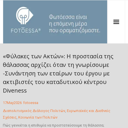
ΑΡΧΙΚΗ
«Φύλακες των Ακτών»: Η προστασία της
ΠΟΙΟΙ ΕΙΜΑΣΤΕ
θάλασσας αρχίζει όταν τη γνωρίσουμε
-Συνάντηση των εταίρων του έργου με
ΟΙ ΔΡΑΣΕΙΣ ΜΑΣ
ακτιβιστές του καταδυτικού κέντρου
ΔΗΜΟΣΙΕΥΣΕΙΣ
Diveness
ΤΑ ΝΕΑ ΜΑΣ
17
May
2026
fotoessa
Διαπολιτισμικός Διάλογος Πολιτών
,
Ευρωπαϊκές και Διεθνείς
ΣΤΗΡΙΞΕ ΤΗΝ ΦΩΤΟΕΣΣΑ
Σχέσεις
,
Κοινωνία των Πολιτών
ΕΠΙΚΟΙΝΩΝΙΑ
Πώς γεννιέται η επιθυμία να προστατεύσουμε τη θάλασσα;