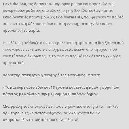
Save
the
Sea
, τις δράσεις καθαρισμού βυθού και παραλιών, τις
συνεργασίες με δύτες από ολόκληρη την Ελλάδα, καθώς και τις
εκπαιδευτικές πρωτοβουλίες
Eco
Mermaids
, που φέρνουν τα παιδιά
πιο κοντά στη θάλασσα μέσα από τη γνώση, το παιχνίδι και την
προσωπική εμπειρία.
Η συζήτηση ανέδειξε ότι η περιβαλλοντική προστασία δεν ξεκινά από
τους νόμους ούτε από τις υποχρεώσεις. Ξεκινά από τη σχέση που
αναπτύσσει ο άνθρωπος με το φυσικό περιβάλλον όταν το γνωρίσει
πραγματικά.
Χαρακτηριστική ήταν η αναφορά της Αγγελικής Σπανέα:
«Το κάνουμε αυτό εδώ και 13 χρόνια και είναι η πρώτη φορά που
κάποιος με καλεί να μην με βοηθήσει από τον δήμο».
Μια φράση που υπογραμμίζει πόσο σημαντικό είναι για τις τοπικές
πρωτοβουλίες να αναγνωρίζονται, να ακούγονται και να
αντιμετωπίζονται ως ισότιμοι συνομιλητές.