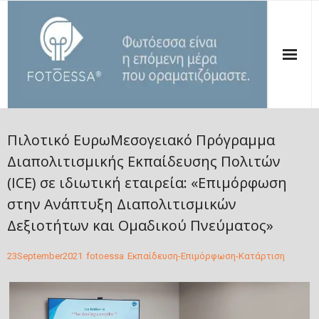
ΑΡΧΙΚΗ
Πιλοτικό ΕυρωΜεσογειακό Πρόγραμμα
ΠΟΙΟΙ ΕΙΜΑΣΤΕ
Διαπολιτισμικής Εκπαίδευσης Πολιτών
(ICE) σε ιδιωτική εταιρεία: «Επιμόρφωση
ΟΙ ΔΡΑΣΕΙΣ ΜΑΣ
στην Ανάπτυξη Διαπολιτισμικών
ΔΗΜΟΣΙΕΥΣΕΙΣ
Δεξιοτήτων και Ομαδικού Πνεύματος»
ΤΑ ΝΕΑ ΜΑΣ
23
September
2021
fotoessa
Εκπαίδευση-Επιμόρφωση-Κατάρτιση
ΣΤΗΡΙΞΕ ΤΗΝ ΦΩΤΟΕΣΣΑ
ΕΠΙΚΟΙΝΩΝΙΑ