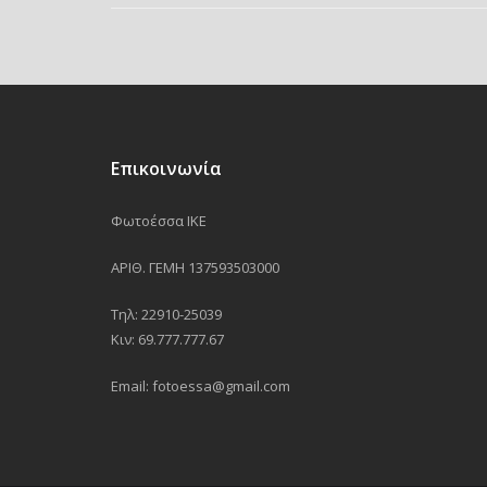
Επικοινωνία
Φωτοέσσα ΙΚΕ
ΑΡΙΘ. ΓΕΜΗ 137593503000
Τηλ: 22910-25039
Κιν: 69.777.777.67
Email: fotoessa@gmail.com