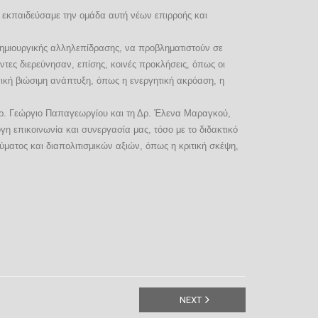
ου εκπαιδεύσαμε την ομάδα αυτή νέων επιρροής και
 δημιουργικής αλληλεπίδρασης, να προβληματιστούν σε
τες διερεύνησαν, επίσης, κοινές προκλήσεις, όπως οι
γική βιώσιμη ανάπτυξη, όπως η ενεργητική ακρόαση, η
 Δρ. Γεώργιο Παπαγεωργίου και τη Δρ. Έλενα Μαραγκού,
η επικοινωνία και συνεργασία μας, τόσο με το διδακτικό
εύματος και διαπολιτισμικών αξιών, όπως η κριτική σκέψη,
NEXT