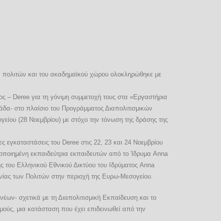
ων πολιτών και του ακαδημαϊκού χώρου ολοκληρώθηκε με
ς – Deree για τη γόνιμη συμμετοχή τους στα «Εργαστήρια
δα- στο πλαίσιο του Προγράμματος Διαπολιτισμικών
είου (28 Νοεμβρίου) με στόχο την τόνωση της δράσης της
ς εγκαταστάσεις του Deree στις 22, 23 και 24 Νοεμβρίου
τοποιημένη εκπαιδεύτρια εκπαιδευτών από το Ίδρυμα Anna
ς του Ελληνικού Εθνικού Δικτύου του Ιδρύματος Anna
ωνίας των Πολιτών στην περιοχή της Ευρω-Μεσογείου.
έων- σχετικά με τη Διαπολιτισμική Εκπαίδευση και το
μούς, μια κατάσταση που έχει επιδεινωθεί από την