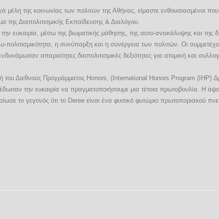
εργά μέλη της κοινωνίας των πολιτών της Αθήνας, είμαστε ενθουσιασμένοι π
α της Διαπολιτισμικής Εκπαίδευσης & Διαλόγου.
ν την ευκαιρία, μέσω της βιωματικής μάθησης, της αυτο-ανακάλυψης και της
-πολιτισμικότητα, η συνύπαρξη και η συνέργεια των πολιτών. Οι συμμετέχον
ενδυνάμωσαν απαραίτητες διαπολιτισμικές δεξιότητες για ατομική και συλλο
ή του Διεθνούς Προγράμματος Honors, (International Honors Program (IHP)
 έδωσαν την ευκαιρία να πραγματοποιήσουμε μια τέτοια πρωτοβουλία. Η άψογ
εβαίωσε το γεγονός ότι το Deree είναι ένα φυσικό φυτώριο πρωτοποριακού πν