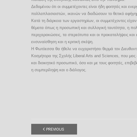
Δεδομένου ότι οι συμμετέχοντες είναι ήδη φοιτητές και εν
πολλαπλασιαστών, ικανών να διαδώσουν το θετικό αφήγημ
Κατά τη διάρκεια των εργαστηρίων, οι συμμετέχοντες είχα
θέματα όπως η προσωπική και συλλογική ταυτότητα, η πολυ
περιχαρακώσεις, τα στερεότυπα και οι προκαταλήψεις και 
ενσυναίσθηση και η κριτική σκέψη.
Η Φωτόεσσα θα ήθελε να ευχαριστήσει θερμά τον Διευθυντ
Κοσμήτορα της Σχολής Liberal Arts and Sciences, που μας
και διοικητικό προσωπικό, όσο και με τους φοιτητές, επιβ
η συμπερίληψη και ο διάλογος.
PREVIOUS