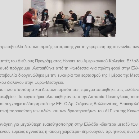
ρωτοβουλία διαπολιτισμικής κατάρτισης για τη γεφύρωση της κοινωνίας τ
ητές του Διεθνούς Προγράμματος Honors του Αμερικανικού Κολεγίου Ελλάδο
ό αυτό πρόγραμμα υλοποιήθηκε από τη Φωτόεσσα -για πρώτη φορά στην Ελλά
τοβουλία διοργανώθηκε με την ευκαιρία του εορτασμού της Ημέρας της Μεσογ
ικού διαλόγου στην Ευρω-Μεσόγειο.
τίτλο «Ταυτότητα και Διαπολιτισμικότητα», πραγματοποιήθηκε στις φιλόξενε
Νοεμβρίου. Τα εργαστήρια υλοποιήθηκαν από την Ασπασία Πρωτογέρου, πισ
 και συγχρηματοδότηση από την ΕΕ. Ο Δρ. Στέφανος Βαλλιανάτος, Επικεφαλή
οπτική παρουσίαση των αξιών και των δραστηριοτήτων του ALF και της Κοιν
άγκη για μεγαλύτερη ευαισθητοποίηση στην Ελλάδα -ιδιαίτερα μεταξύ των ν
μένουν ευρέως άγνωστες ή -ακόμη χειρότερα- δημιουργούν αρνητικούς συνειρ