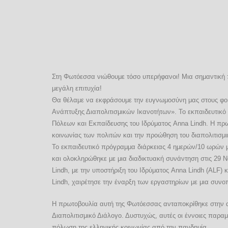
Στη Φωτόεσσα νιώθουμε τόσο υπερήφανοι! Μια σημαντική π
μεγάλη επιτυχία!
Θα θέλαμε να εκφράσουμε την ευγνωμοσύνη μας στους φοιτ
Ανάπτυξης Διαπολιτισμικών Ικανοτήτων». Το εκπαιδευτικ
Πόλεων και Εκπαίδευσης του Ιδρύματος Anna Lindh. Η πρω
κοινωνίας των πολιτών και την προώθηση του διαπολιτισμ
Το εκπαιδευτικό πρόγραμμα διάρκειας 4 ημερών/10 ωρών με 
και ολοκληρώθηκε με μια διαδικτυακή συνάντηση στις 29 
Lindh, με την υποστήριξη του Ιδρύματος Anna Lindh (ALF)
Lindh, χαιρέτησε την έναρξη των εργαστηρίων με μια συν
Η πρωτοβουλία αυτή της Φωτόεσσας ανταποκρίθηκε στην αν
Διαπολιτισμικό Διάλογο. Δυστυχώς, αυτές οι έννοιες παρα
πόλωση της ελληνικής κοινωνίας από την πανδημία.