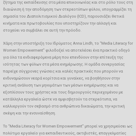
ζήτημα της εκπαίδευσης στα μέσα επικοινωνίας και στο ρόλο τους στη
διαιώνιση ή την αποδόμηση των στερεοτύπων φύλου, υπογραμμίζει τη
σημασία του Διαπολιτισμικού Διαλόγου (ICD), παρουσιάζει θετικά
κινήματα και πρωτοβουλίες που υποστηρίζουν την αλλαγή και
στοχεύει να συμβάλει σε αυτή την πρόοδο.
Χάρη στην υποστήριξη του Ιδρύματος Anna Lindh, το “Media Literacy for
Women Empowerment” φιλοδοξεί να αποτελέσει ένα πρακτικό οδηγό
για όλα τα ενδιαφερόμενα μέρη που επενδύουν στην επίτευξη της
ισότητας των φύλων στα μέσα ενημέρωσης. Η ομάδα συνεργασίας
παρείχε σύγχρονες γνώσεις και καλές πρακτικές που μπορούν να
ενδυναμώσουν νεαρά κορίτσια και γυναίκες, να βοηθήσουν στην
κριτική ανάλυση των μηνυμάτων των μέσων ενημέρωσης και να
εξοπλίσουν τους χρήστες και τους δημιουργούς περιεχομένου με
κατάλληλα εργαλεία ώστε να αμφισβητούν τα στερεότυπα, να
καλλιεργούν τον σεβασμό στα ανθρώπινα δικαιώματα, την κριτική
σκέψη και την ενσυναίσθηση.
Το “Media Literacy for Women Empowerment” μπορεί να χρησιμεύσει ως
πολύτιμο εργαλείο για εκπαιδευτικούς, ακτιβιστές, επαγγελματίες