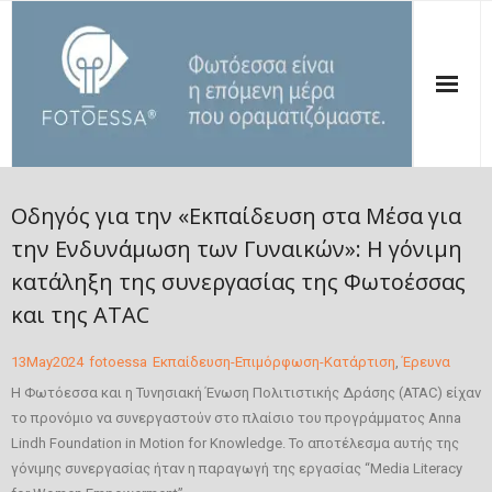
ΑΡΧΙΚΗ
Οδηγός για την «Εκπαίδευση στα Μέσα για
ΠΟΙΟΙ ΕΙΜΑΣΤΕ
την Ενδυνάμωση των Γυναικών»: Η γόνιμη
κατάληξη της συνεργασίας της Φωτοέσσας
ΟΙ ΔΡΑΣΕΙΣ ΜΑΣ
και της ATAC
ΔΗΜΟΣΙΕΥΣΕΙΣ
13
May
2024
fotoessa
Εκπαίδευση-Επιμόρφωση-Κατάρτιση
,
Έρευνα
ΤΑ ΝΕΑ ΜΑΣ
Η Φωτόεσσα και η Τυνησιακή Ένωση Πολιτιστικής Δράσης (ATAC) είχαν
το προνόμιο να συνεργαστούν στο πλαίσιο του προγράμματος Anna
ΣΤΗΡΙΞΕ ΤΗΝ ΦΩΤΟΕΣΣΑ
Lindh Foundation in Motion for Knowledge. Το αποτέλεσμα αυτής της
γόνιμης συνεργασίας ήταν η παραγωγή της εργασίας “Media Literacy
ΕΠΙΚΟΙΝΩΝΙΑ