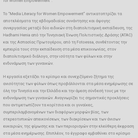
for Women Empowerment”.
GR
Το “Media Literacy for Women Empowerment” αντικατοπτρίζει τα
αποτελέσματα της εβδομαδιαίας συνάντησης και άψογης
EN
συνεργασίας μεταξύ δύο ειδικών στη διαπολιτισμική εκπαίδευση, της
Hadhami Henia από την Τυνησιακή Ένωση Πολιτιστικής Δράσης (ATAC)
και της Ασπασίας Πρωτογέρου, από τη Fotoessa, συνθέτοντας την
εμπειρία τους στην εκπαίδευση στα μέσα επικοινωνίας, στον
διαπολιτισμικό διάλογο, στην ισότητα των φύλων και στην
ενδυνάμωση των γυναικών.
Η εργασία εξετάζει το κρίσιμο και συνεχιζόμενο ζήτημα της
ανισότητας των φύλων όπως προβάλλονται στα μέσα ενημέρωσης σε
όλη την Τυνησία και την Ελλάδα και την άμεση σύνδεσή τους με την
ενδυνάμωση των γυναικών. Αναγνωρίζει τις σημαντικές προκλήσεις
που αντιμετωπίζουν τα κορίτσια και οι γυναίκες,
συμπεριλαμβανομένων των διαφόρων μορφών βίας, των
στερεοτυπικών απεικονίσεων, των διακρίσεων και των άνισων
ευκαιριών, της φίμωσης και των περιορισμών στην ελεύθερη έκφραση
στα μέσα ενημέρωσης. Επιπλέον, το έγγραφο εμβαθύνει στο κρίσιμο