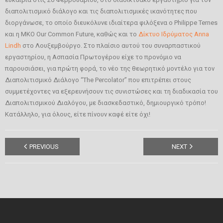
διαπολιτισμικό διάλογο και τις διαπολιτισμικές ικανότητες που
GR
διοργάνωσε, το οποίο διευκόλυνε ιδιαίτερα φιλόξενα ο Philippe Ternes
και η ΜΚΟ Our Common Future, καθώς και το
Δίκτυο Ιδρύματος Anna
EN
Lindh
στο Λουξεμβούργο. Στο πλαίσιο αυτού του συναρπαστικού
εργαστηρίου, η Ασπασία Πρωτογέρου είχε το προνόμιο να
παρουσιάσει, για πρώτη φορά, το νέο της θεωρητικό μοντέλο για τον
Διαπολιτισμικό Διάλογο “The Percolator” που επιτρέπει στους
συμμετέχοντες να εξερευνήσουν τις συνιστώσες και τη διαδικασία του
Διαπολιτισμικού Διαλόγου, με διασκεδαστικό, δημιουργικό τρόπο!
Κατάλληλο, για όλους, είτε πίνουν καφέ είτε όχι!
PREVIOUS
NEXT