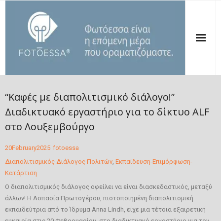
ΑΡΧΙΚΗ
“Καφές με διαπολιτισμικό διάλογο!”
ΠΟΙΟΙ ΕΙΜΑΣΤΕ
Διαδικτυακό εργαστήριο για το δίκτυο ALF
στο Λουξεμβούργο
ΟΙ ΔΡΑΣΕΙΣ ΜΑΣ
20
February
2025
fotoessa
ΔΗΜΟΣΙΕΥΣΕΙΣ
Διαπολιτισμικός Διάλογος Πολιτών
,
Εκπαίδευση-Επιμόρφωση-
ΤΑ ΝΕΑ ΜΑΣ
Κατάρτιση
Ο διαπολιτισμικός διάλογος οφείλει να είναι διασκεδαστικός, μεταξύ
ΣΤΗΡΙΞΕ ΤΗΝ ΦΩΤΟΕΣΣΑ
άλλων! Η Ασπασία Πρωτογέρου, πιστοποιημένη διαπολιτισμική
εκπαιδεύτρια από το Ίδρυμα Anna Lindh, είχε μια τέτοια εξαιρετική
ΕΠΙΚΟΙΝΩΝΙΑ
ευκαιρία στις 20 Φεβρουαρίου, στο διαδικτυακό εργαστήριο για τον