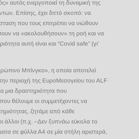
ός» αυτός ενεργοποιεί τη δυναμική της
ντων. Επίσης, έχει διττό σκοπό: να
όσταση που τους επιτρέπει να νιώθουν
σουν να «ακολουθήσουν» τη ροή και να
ητα αυτή είναι και “Covid safe” (γι’
θρώπινο Μπίνγκο», η οποία αποτελεί
στην περιοχή της ΕυροΜεσογείου του ALF
για μια δραστηριότητα που
που θέλουμε οι συμμετέχοντες να
τηριότητας, ζητάμε από κάθε
ι άλλοι (π.χ. –Δεν ξυπνάω εύκολα το
ματα σε φύλλα Α4 σε μία στήλη αριστερά,